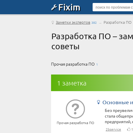
Fixim
Заметки экспертов
→
Разработка ПО
382
Разработка ПО – за
советы
Прочая разработка ПО
1
1 заметка
Основные и
Без преувелич
стала общепри
предприятий, н
Прочая разработка ПО
2bservice