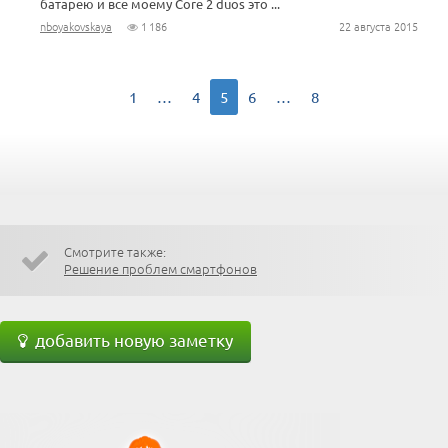
батарею и все моему Core 2 duos это ...
nboyakovskaya
1 186
22 августа 2015
1
…
4
5
6
…
8
Смотрите также:
Решение проблем смартфонов
добавить новую заметку