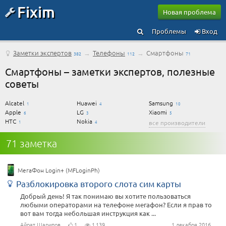
Fixim
Новая проблема
Проблемы
Вход
Заметки экспертов
→
Телефоны
→
Смартфоны
382
112
71
Смартфоны – заметки экспертов, полезные
советы
Alcatel
Huawei
Samsung
1
4
10
Apple
LG
Xiaomi
6
3
5
HTC
Nokia
1
4
все производители
71 заметка
МегаФон Login+ (MFLoginPh)
Разблокировка второго слота сим карты
Добрый день! Я так понимаю вы хотите пользоваться
любыми операторами на телефоне мегафон? Если я прав то
вот вам тогда небольшая инструкция как ...
Айрат Шарипов
1
1 139
1 декабря 2016