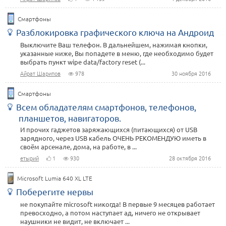
Смартфоны
Разблокировка графического ключа на Андроид
Выключите Ваш телефон. В дальнейшем, нажимая кнопки,
указанные ниже, Вы попадете в меню, где необходимо будет
выбрать пункт wipe data/factory reset (...
Айрат Шарипов
978
30 ноября 2016
Смартфоны
Всем обладателям смартфонов, телефонов,
планшетов, навигаторов.
И прочих гаджетов заряжающихся (питающихся) от USB
зарядного, через USB кабель ОЧЕНЬ РЕКОМЕНДУЮ иметь в
своём арсенале, дома, на работе, в ...
етырий
1
930
28 октября 2016
Microsoft Lumia 640 XL LTE
Поберегите нервы
не покупайте microsoft никогда! В первые 9 месяцев работает
превосходно, а потом наступает ад, ничего не открывает
наушники не видит, не включает ...