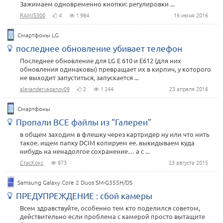
Зажимаем одновременно кнопки: регулировки ...
RAMIS300
4
1 984
16 июня 2016
Смартфоны LG
последнее обновление убивает телефон
Последнее обновление для LG E 610 и E612 (для них
обновления одинаковы) превращает их в кирпич, у которого
не выходит запуститься, запускается ...
alexandervaganov09
2
1 244
23 апреля 2016
Смартфоны
Пропали ВСЕ файлы из "Галереи"
в общем заходим в флешку через картридер ну или что нить
такое. ищем папку DCIM копируем ее. выкидываем куда
нибудь на ненадолгое сохранение… а с ...
СтасКокс
873
23 августа 2015
Samsung Galaxy Core 2 Duos SM-G355H/DS
ПРЕДУПРЕЖДЕНИЕ : сбой камеры
Всем здравствуйте, особенно тем кто поделился советом,
действительно если проблема с камерой просто вытащите