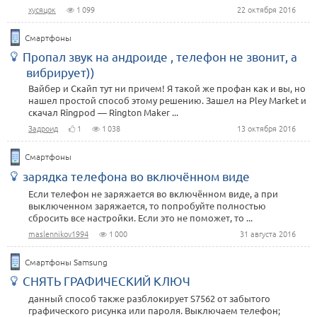
хусяцок
1 099
22 октября 2016
Смартфоны
Пропал звук на андроиде , телефон не звонит, а
вибрирует))
Вайбер и Скайп тут ни причем! Я такой же профан как и вы, но
нашел простой способ этому решению. Зашел на Pley Market и
скачал Ringpod — Rington Maker ...
Задроид
1
1 038
13 октября 2016
Смартфоны
зарядка телефона во включённом виде
Если телефон не заряжается во включённом виде, а при
выключенном заряжается, то попробуйте полностью
сбросить все настройки. Если это не поможет, то ...
maslennikov1994
1 000
31 августа 2016
Смартфоны Samsung
СНЯТЬ ГРАФИЧЕСКИЙ КЛЮЧ
данный способ также разблокирует S7562 от забытого
графического рисунка или пароля. Выключаем телефон;