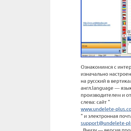
Ознакомимся с интер
изначально настроен
на русский в вертик
англ.language — язы
производителем и о
слева: сайт "
www.undelete-plus.c
" и электронная почт
support@undelete-pl
. Внизу — версия про