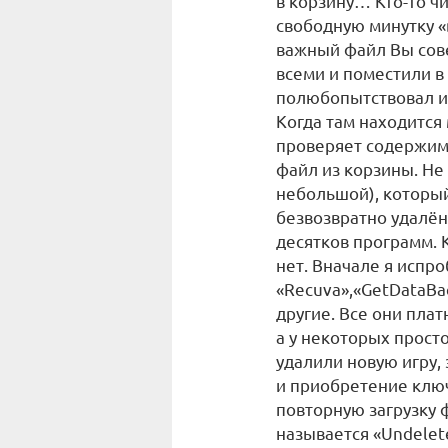
в корзину… Кто-то чис
свободную минутку «
важный файл Вы сов
всеми и поместили в
полюбопытствовал и
Когда там находится
проверяет содержимо
файл из корзины. Не 
небольшой), который
безвозвратно удалён
десятков программ. 
нет. Вначале я испр
«Recuva»,«GetDataBa
другие. Все они плат
а у некоторых прост
удалили новую игру,
и приобретение ключ
повторную загрузку 
называется «Undelete