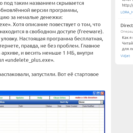
о под таким названием скрывается
http:/
обновлённой версии программы,
LORA_
цию за немалые денежки:
exe». Хотя описание повествует о том, что
Direc
находится в свободном доступе (freeware).
Операц
Как я 
у уловку. Настоящая программа бесплатная,
Читай
тернете, правда, не без проблем. Главное
для л
 архиве, и весить меньше 1 МБ, внутри
Vidjet
л «undelete_plus.exe».
аспаковали, запустили. Вот её стартовое