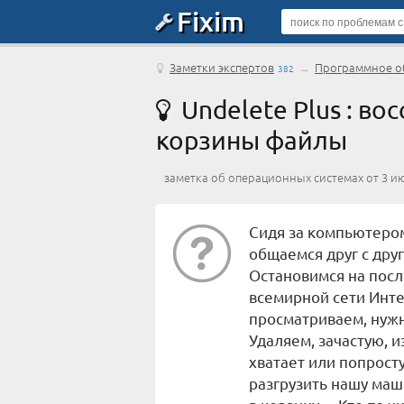
Fixim
Заметки экспертов
→
Программное об
382
Undelete Plus : во
корзины файлы
заметка об операционных системах от 3 и
Сидя за компьютеро
общаемся друг с дру
Остановимся на пос
всемирной сети Инте
просматриваем, нужн
Удаляем, зачастую, и
хватает или попрост
разгрузить нашу маш