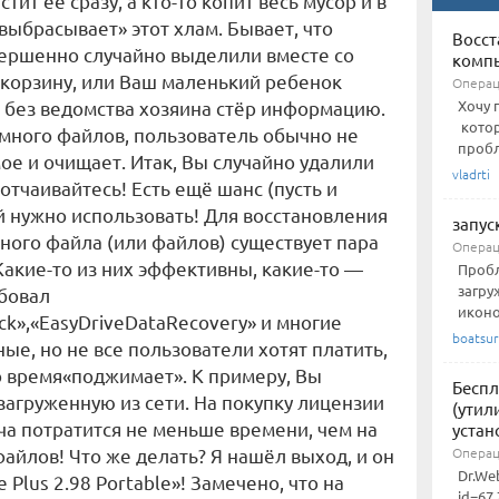
тит её сразу, а кто-то копит весь мусор и в
выбрасывает» этот хлам. Бывает, что
Восст
ершенно случайно выделили вместе со
комп
 корзину, или Ваш маленький ребенок
Операц
 без ведомства хозяина стёр информацию.
Хочу 
котор
 много файлов, пользователь обычно не
пробл
е и очищает. Итак, Вы случайно удалили
vladrti
отчаивайтесь! Есть ещё шанс (пусть и
 нужно использовать! Для восстановления
запус
ного файла (или файлов) существует пара
Операц
Какие-то из них эффективны, какие-то —
Пробл
загру
обовал
иконо
ck»,«EasyDriveDataRecovery» и многие
boatsur
ные, но не все пользователи хотят платить,
о время«поджимает». К примеру, Вы
Беспл
 загруженную из сети. На покупку лицензии
(утил
а потратится не меньше времени, чем на
устан
файлов! Что же делать? Я нашёл выход, и он
Операц
Dr.We
 Plus 2.98 Portable»! Замечено, что на
id=67 