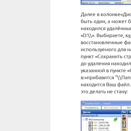
Далее в колонке«Дис
быть один, а может б
находился удалённый
«D:\\». Выбираете, к
восстановленные фай
используемого для н
пункт «Сохранить ст
до удаления находилс
указанной в пункте
в:»прибавится "\\Пап
находится Ваш файл.
это делать не стану: