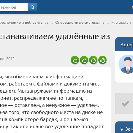
еспечение и веб-сайты
→
Операционные системы
→
Microsoft
78
18
17
сстанавливаем удалённые из
Авто
юня 2012
м, мы обмениваемся информацией,
гом, работаем с файлами и документами…
леднем. Мы загружаем информацию из
рнет, распределяем её по папкам,
ое — оставляем, а ненужное — удаляем.
з-за того, что свободного места на диске не
у на компьютере бардак, и решаемся
ину. Так или иначе всё удалённое попадает
Зам