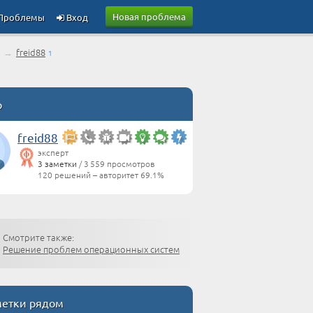
Новая проблема
Проблемы
Вход
→
freid88
1
р
freid88
эксперт
3 заметки
/ 3 559 просмотров
120 решений – авторитет 69.1%
Смотрите также:
Решение проблем операционных систем
етки рядом