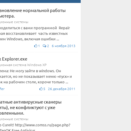
ановление нормальной работы
ьютера.
ионные системы
поделиться с вами программой Repair
ая восстанавливает часть известных
ем Windows, включая ошибки ...
1
2 6 ноября 2013
к Explorer.exe
ионная система Windows XP
ема: Не могу зайти в windows. Он
жается, но не показывает меню «пуск» и
к на рабочем столе, короче только ...
fer
5 26 декабря 2011
атные антивирусные сканеры
иты), не конфликтуют с уже
овленными.
ионные системы
b CureIt! http://www.comss.ru/page.php?
ZenOK Free Antivirus