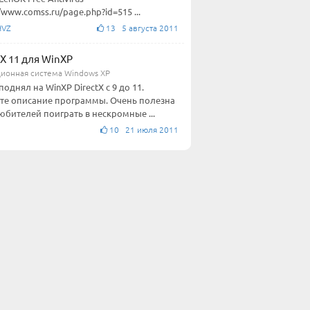
/www.comss.ru/page.php?id=515 ...
HVZ
13 5 августа 2011
tX 11 для WinXP
ионная система Windows XP
поднял на WinXP DirectX с 9 до 11.
те описание программы. Очень полезна
юбителей поиграть в нескромные ...
10 21 июля 2011