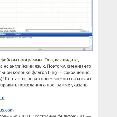
фейсом программы. Она, как видите,
а на английский язык. Поэтому, сменим его
альной колонке флагов (Lng — сокращённо
к)! Контакты, по которым можно связаться с
тправить пожелания о программе указаны
om
а:
us.com
граммы: 2.9.8.0.; состояние фильтра: OFF —