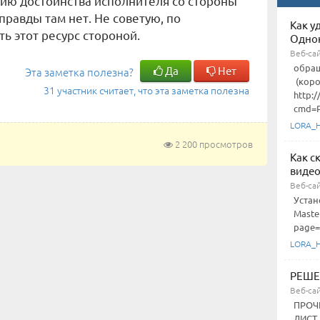
ию достоинства исполнителя со стороны
правды там нет. Не советую, по
Как у
ь этот ресурс стороной.
Однок
Веб-са
обра
Да
Нет
Эта заметка полезна?
(коро
31 участник считает, что эта заметка полезна
http:
cmd=P
LORA_
2 200 просмотров
Как с
видео
Веб-са
Устан
Maste
page=
LORA_
РЕШЕ
Веб-са
ПРОЧ
ЛИСТ