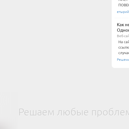
ПОВЕС
етырий
Как н
Однок
Веб-са
На са
ссылк
случа
Решен
Решаем любые проблем