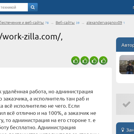
еспечение и веб-сайты
→
Веб-сайты
→
alexandervaganov09
78
39
1
work-zilla.com/,
Авто
ак удалённая работа, но администрация
 заказчика, а исполнитель там раб и
а всё исполнителю не чего. Если
л всё отлично и на 100%, а заказчик не
у, то администрация на его стороне т. е
боту бесплатно. Администрация
Зам