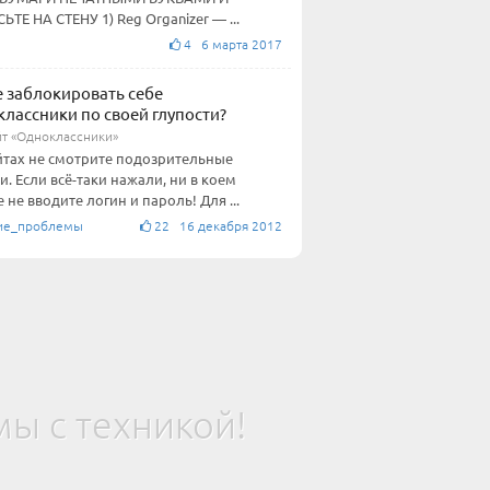
ЬТЕ НА СТЕНУ 1) Reg Organizer — ...
4 6 марта 2017
е заблокировать себе
лассники по своей глупости?
йт «Одноклассники»
йтах не смотрите подозрительные
и. Если всё-таки нажали, ни в коем
е не вводите логин и пароль! Для ...
ие_проблемы
22 16 декабря 2012
ы с техникой!