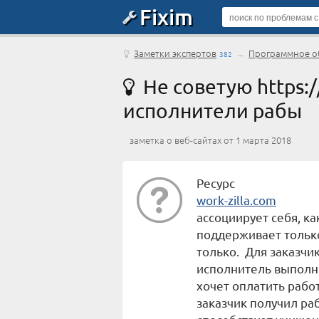
Fixim
Заметки экспертов
→
Программное об
382
Не советую https://
исполнители рабы
заметка о веб-сайтах от 1 марта 2018
Ресурс
work-zilla.com
ассоциирует себя, к
поддерживает только
только. Для заказчик
исполнитель выполни
хочет оплатить работ
заказчик получил ра