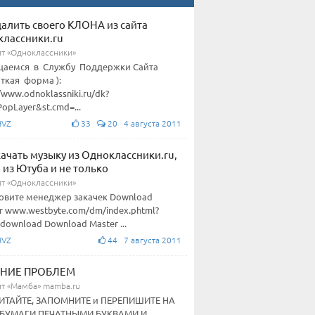
далить своего КЛОНА из сайта
лассники.ru
йт «Одноклассники»
щаемся в Службу Поддержки Сайта
ткая форма ):
//www.odnoklassniki.ru/dk?
opLayer&st.cmd=...
HVZ
33
20 4 августа 2011
качать музыку из Одноклассники.ru,
 из Ютуба и не только
йт «Одноклассники»
овите менеджер закачек Download
r www.westbyte.com/dm/index.phtml?
download Download Master ...
HVZ
44 7 августа 2011
НИЕ ПРОБЛЕМ
йт «Мамба» mamba.ru
ИТАЙТЕ, ЗАПОМНИТЕ и ПЕРЕПИШИТЕ НА
 БУМАГИ ПЕЧАТНЫМИ БУКВАМИ И