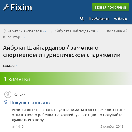
Fixim
Новая проблема
Проблемы
Вход
Заметки экспертов
→
Айбулат Шайгарданов
→
Спортивный
382
1
инвентарь
1
Айбулат Шайгарданов / заметки о
спортивном и туристическом снаряжении
Коньки
1
1 заметка
Коньки
Покупка коньков
если вы хотите начать с нуля заниматься хоккеем или хотите
отдать своего ребенка на хоккейную секции. то покупайте
лучше всего полу-...
1 013
5 октября 2018