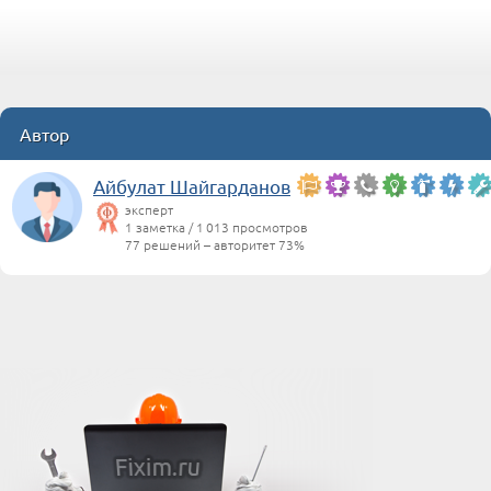
Автор
Айбулат Шайгарданов
эксперт
1 заметка / 1 013 просмотров
77 решений – авторитет 73%